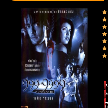
7.
2
พ
ไ