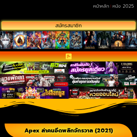
หน้าหลัก
หนัง 2025
สมัครสมาชิก
Apex ล่าคนอึดพลิกจักรวาล (2021)