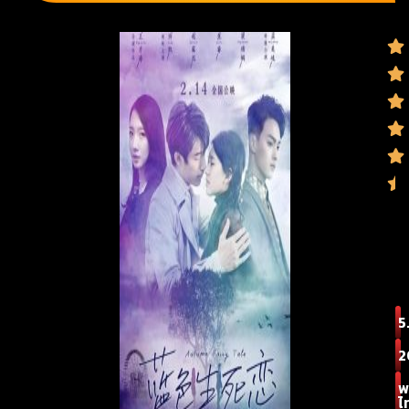
5
2
พ
ไ