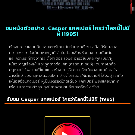
H
ชมหนังตัวอย่าง : Casper แคสเปอร์ ใครว่าโลกนี้ไม่มี
ผี (1995)
เรื่องย่อ : แอมบลิน เอนเตอร์เทนเม้นท์ และ.สตีเว่น สปีลเบิร์ก เสนอ
ความหรรษา ในบ้านมหาสนุกที่เต็มไปด้วยเสียงหัวเราะความตื่นเต้น
และ.ความระทึกใจจากผี! ด๊อกเตอร์ เจมส์ ฮาร์วี่ย์.(บิลล์ พูลแมน).”ผู้
เชี่ยวชาญเรื่องผี” และ.ลูกสาวชื่อแคท (คริสตินา ริชชี่) เดินทางมาถึง
คฤหาสน์ วิพสต๊าฟที่เก่าแก่รกร้าง คาร์ริแกน คริทเท็นดอน.(เคธี่ มอไร
อาร์ตี้).เจ้าของคฤหาสน์จอมโลภ จ้างด๊อกเตอร์ให้มาปราบผีที่สิงอยู่ เขาคือ
เผีน้อยชื่อแคสเปอร์ ผู้เป็นมิตรแต่โดดเดี่ยว แคสเปอร์เพียงแค่อยากหา
เพื่อน และ.ตามตัวคุณลุงปีศาจสามตนคือเสเตร็ทช์ สติ๊งกี้
รับชม Casper แคสเปอร์ ใครว่าโลกนี้ไม่มีผี (1995)