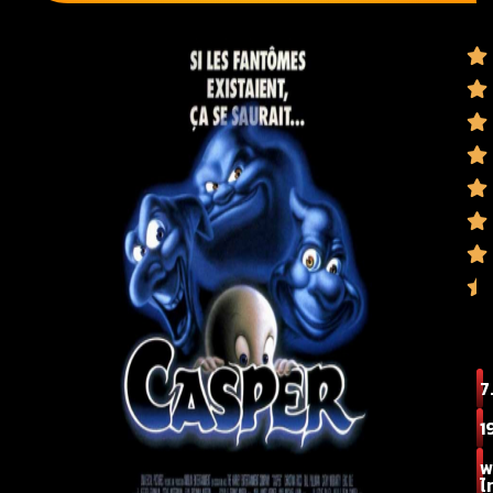
7
1
พ
ไ