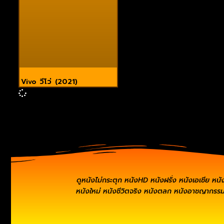
Vivo วีโว่ (2021)
ดูหนังไม่กระตุก หนังHD หนังฝรั่ง หนังเอเชีย หนั
หนังใหม่ หนังชีวิตจริง หนังตลก หนังอาชญากรรม