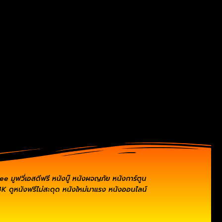
ee มูฟวี่เอสดีฟรี หนังบู๊ หนังผจญภัย หนังการ์ตูน
K ดูหนังฟรีไม่สะดุด หนังใหม่มาแรง หนังออนไลน์