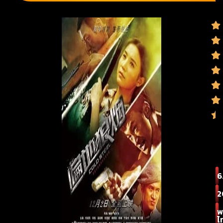
6
2
พ
ไ