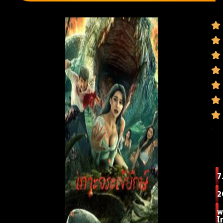
7.
2
พ
ไ