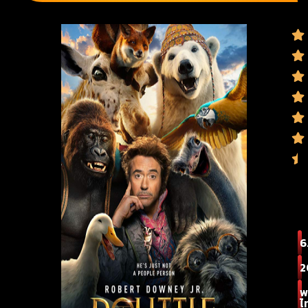
6
2
พ
ไ