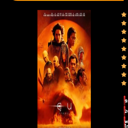
9
2
พ
ไ