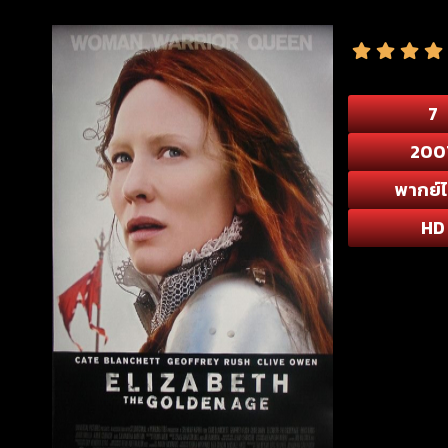
7
200
พากย์
HD