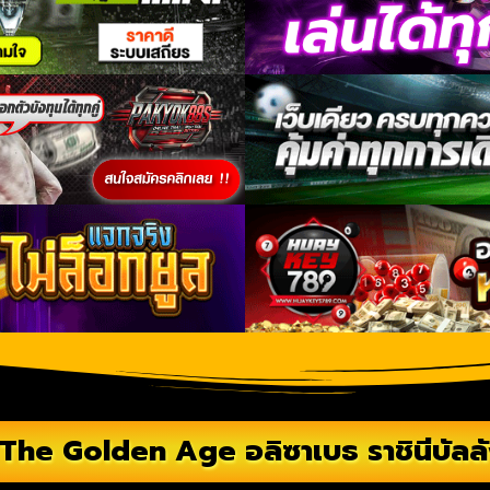
The Golden Age อลิซาเบธ ราชินีบัลล