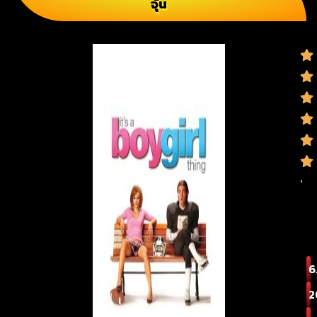
จุ้น
6
2