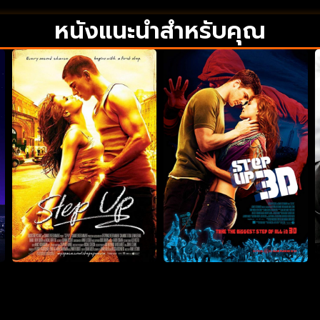
หนังแนะนำสำหรับคุณ