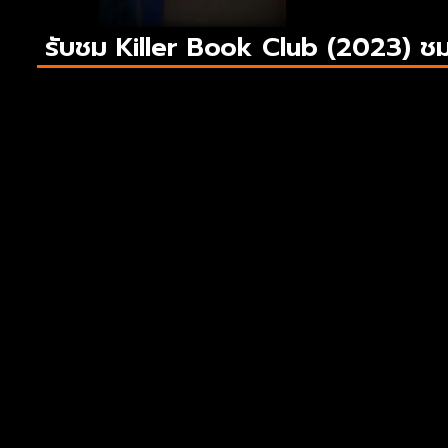
รับชม Killer Book Club (2023) ช