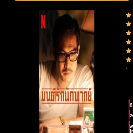
6
2
พ
ไ