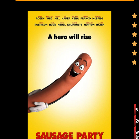
5
2
พ
ไ