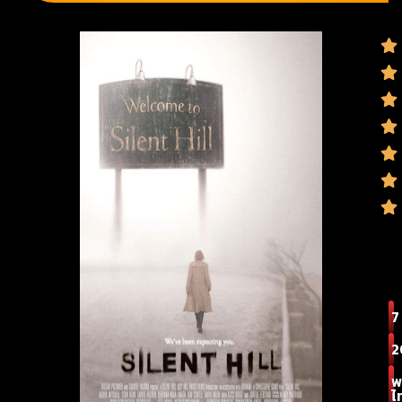
7
2
พ
ไ