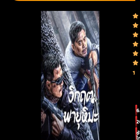
6
2
ซ
ไ