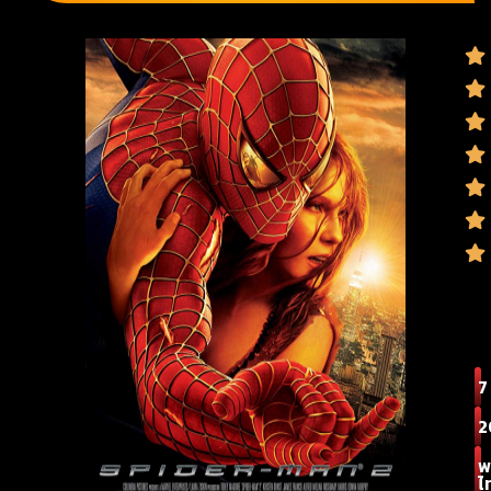
7
2
พ
ไ