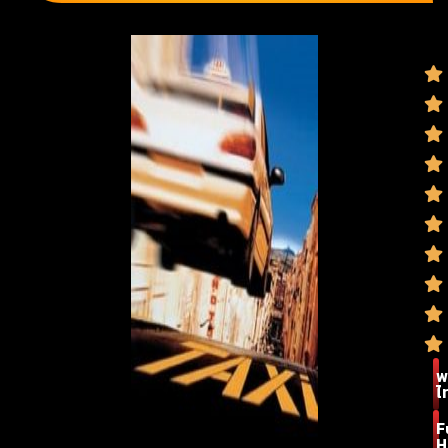
พ
ไ
F
H