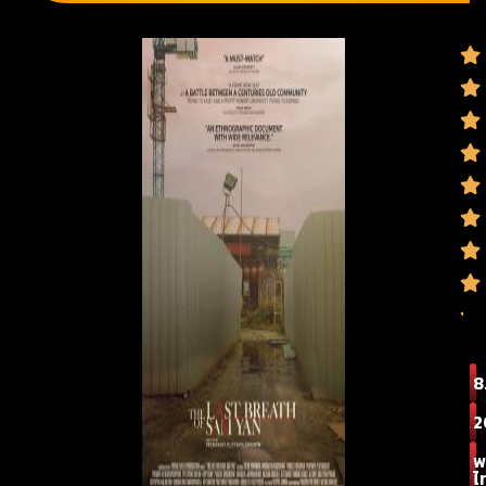
8
2
พ
ไ