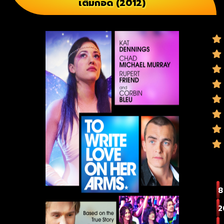
เต็มกอด (2012)
8
2