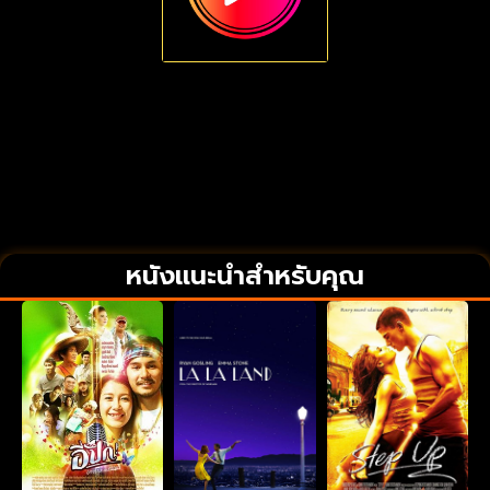
หนังแนะนำสำหรับคุณ