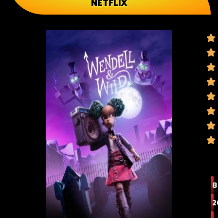
NETFLIX
8
2