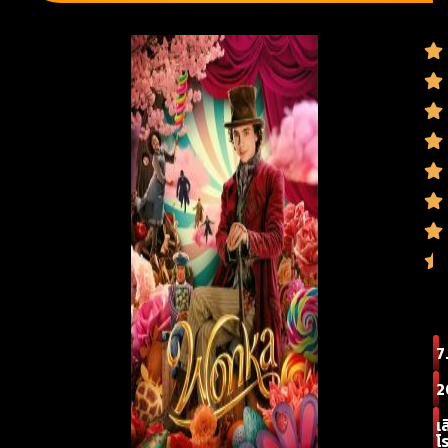
7
2
เ
โ